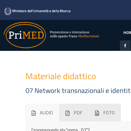
HO
Materiale didattico
07 Network transnazionali e identi
AUDIO
PDF
FOTO
[zoomsounds id=”roma_07″]