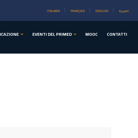
ITALIANO
FRANÇAIS
ENGLISH
العربية
ICAZIONE
EVENTI DEL PRIMED
MOOC
CONTATTI