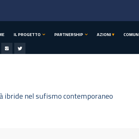
ME
IL PROGETTO
PARTNERSHIP
AZIONI
▾
COMUN
tà ibride nel sufismo contemporaneo