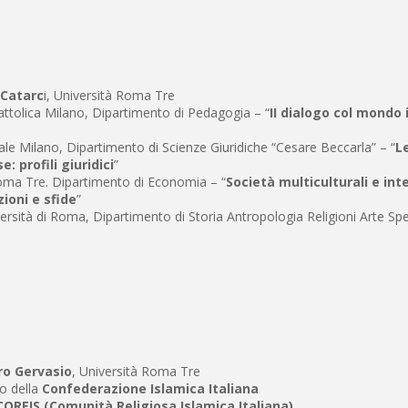
Catarc
i, Università Roma Tre
Cattolica Milano, Dipartimento di Pedagogia – “
II dialogo col mondo
tale Milano, Dipartimento di Scienze Giuridiche “Cesare Beccarla” – “
Le
e: profili giuridici
”
Roma Tre. Dipartimento di Economia – “
Società multiculturali e in
zioni e sfide
”
ersità di Roma, Dipartimento di Storia Antropologia Religioni Arte Spe
o Gervasio
, Università Roma Tre
io della
Confederazione Islamica Italiana
COREIS (Comunità Religiosa Islamica Italiana)