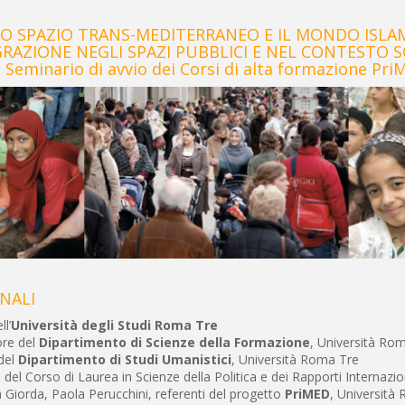
LO SPAZIO TRANS-MEDITERRANEO E IL MONDO ISLA
GRAZIONE NEGLI SPAZI PUBBLICI E NEL CONTESTO 
Seminario di avvio dei Corsi di alta formazione Pri
NALI
ll’
Università degli Studi Roma Tre
ore del
Dipartimento di Scienze della Formazione
, Università Ro
 del
Dipartimento di Studi Umanistici
, Università Roma Tre
 del Corso di Laurea in Scienze della Politica e dei Rapporti Internazio
Giorda, Paola Perucchini, referenti del progetto
PriMED
, Università