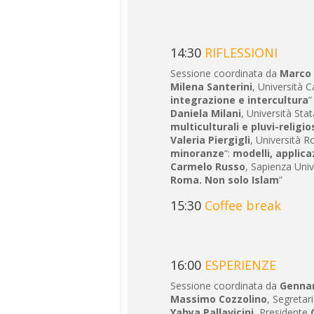
14:30
RIFLESSIONI
Sessione coordinata da
Marco 
Milena Santerini
, Università 
integrazione e intercultura
”
Daniela Milani
, Università Sta
multiculturali e pluvi-religios
Valeria Piergigli
, Università 
minoranze
“:
modelli, applica
Carmelo Russo
, Sapienza Univ
Roma. Non solo Islam
”
15:30
Coffee break
16:00
ESPERIENZE
Sessione coordinata da
Gennar
Massimo Cozzolino
, Segretar
Yahya Pallavicini
, Presidente