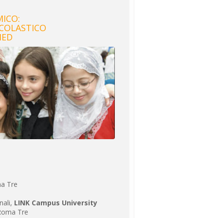
MICO:
SCOLASTICO
MED
ma Tre
nali,
LINK Campus University
 Roma Tre